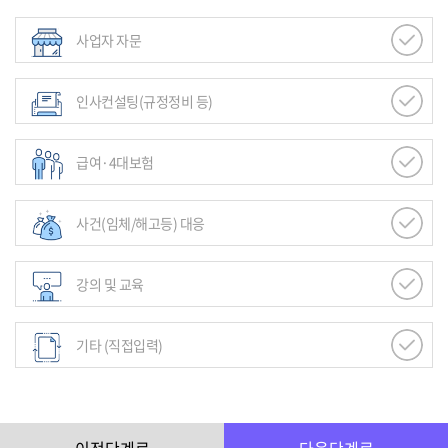
사업자 자문
인사컨설팅(규정정비 등)
급여·4대보험
사건(임체/해고등) 대응
강의 및 교육
기타 (직접입력)