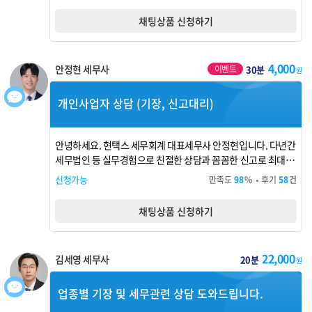
채팅상품 신청하기
4,000
안정현 세무사
이벤트
30분
원
개인사업자 상담 (기장, 신고대리)
안녕하세요. 현택스 세무회계 대표세무사 안정현입니다. 다년간
세무법인 등 실무경험으로 친절한 상담과 꼼꼼한 신고로 최대한
절세해드리겠습니다. 궁금하신 점이 해결될때까지 상담해 드립
신청가능
만족도
98
%
후기
58
건
니다.
채팅상품 신청하기
22,000
김세영 세무사
20분
원
업종별 기장 및 세무관련 상담 도와드립니다.