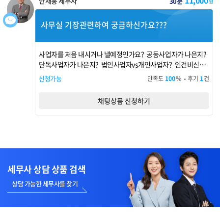
11,000
안재홍 세무사
30분
원
사무실 기장관련하여 궁금하신가요???
사업자를 처음 내시거나 낼예정인가요? 공동사업자가 나은지?
단독사업자가 나은지? 법인사업자vs개인사업자? 인건비신고
는 어떻게 해야 하는지? 기장은 언제 해야 하는지?
신청가능
만족도
100
%
후기
1
건
채팅상품 신청하기
세무사 상담 상품 검색
상담 가능한 세무사를 찾기