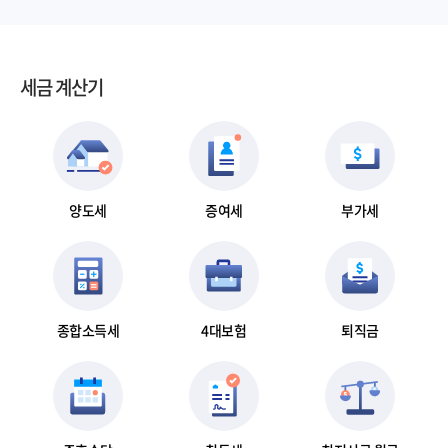
세금 계산기
양도세
증여세
부가세
종합소득세
4대보험
퇴직금