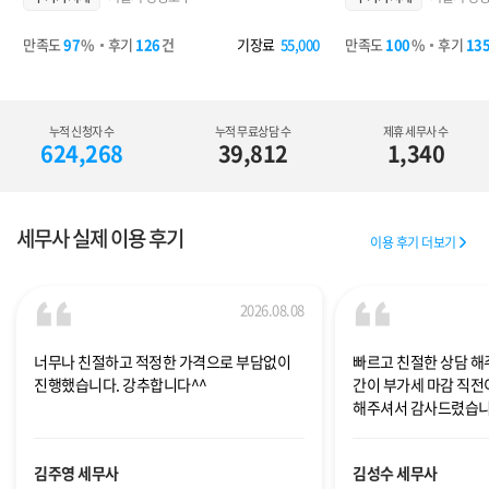
만족도
97
%
후기
126
건
기장료
55,000
만족도
100
%
후기
13
누적 신청자 수
누적 무료상담 수
제휴 세무사 수
624,268
39,812
1,340
세무사 실제 이용 후기
이용 후기 더보기
2026.08.08
너무나 친절하고 적정한 가격으로 부담없이
빠르고 친절한 상담 해
진행했습니다. 강추합니다^^
간이 부가세 마감 직전
해주셔서 감사드렸습니
김주영 세무사
김성수 세무사