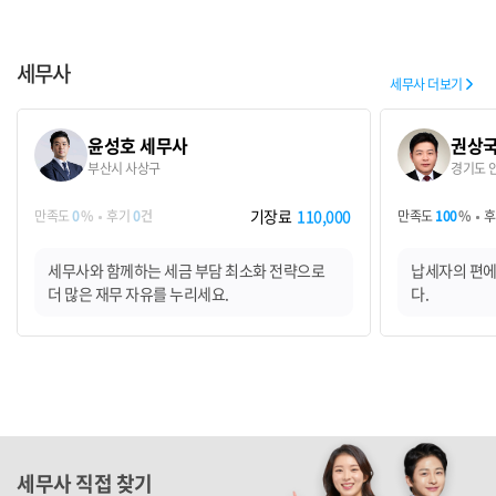
세무사
세무사 더보기
윤성호 세무사
권상국
부산시 사상구
경기도 
기장료
110,000
만족도
0
%
후기
0
건
만족도
100
%
세무사와 함께하는 세금 부담 최소화 전략으로
납세자의 편에
더 많은 재무 자유를 누리세요.
다.
세무사 직접 찾기