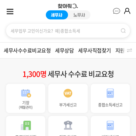
찾아줘세무사
세무사수수료비교요청
세무상담
세무사직접찾기
지원금/
1,300명
세무사 수수료 비교요청
기장
부가세신고
종합소득세신고
(매월관리)