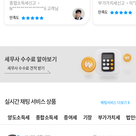
종합소득세신고
부가가치세신고
이*
N****************6 고객님
만족도
만족도
세무사 수수료 알아보기
세무사 수수료 견적 받기
실시간 채팅 서비스 상품
채팅서비스 더보기
양도소득세
종합소득세
증여세
기장
부가가치세
법인