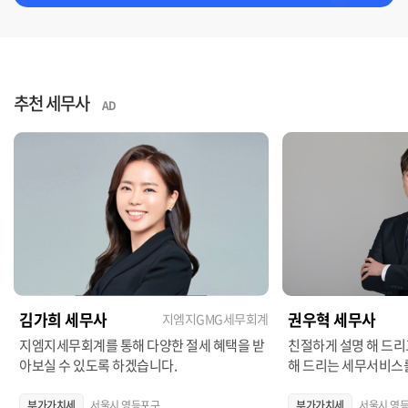
추천 세무사
AD
김가희 세무사
권우혁 세무사
지엠지GMG세무회계
지엠지세무회계를 통해 다양한 절세 혜택을 받
친절하게 설명 해 드리
아보실 수 있도록 하겠습니다.
해 드리는 세무서비스를
부가가치세
서울시 영등포구
부가가치세
서울시 영