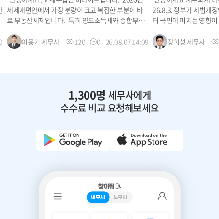
반
세제개편안에서 가장 분량이 크고 복잡한 부분이 바
26.8.3. 정부가 세법
.
로 부동산세제입니다. 특히 양도소득세와 종합부동
터 국민에 미치는 영향이
산세는 큰 방향이 ...
겠습니다. 확정되...
0
이웅기
세무사
120
0
26.08.07 14:09
장희성
세무사
1,300명
세무사에게
수수료 비교 요청해보세요
기장 (매월관리)
부가세신고
종합소득세 신고