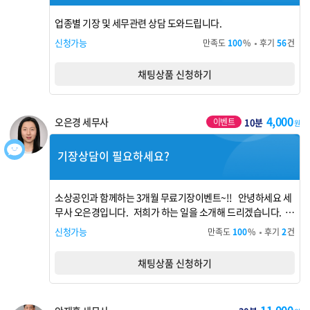
업종별 기장 및 세무관련 상담 도와드립니다.
신청가능
만족도
100
%
후기
56
건
채팅상품 신청하기
4,000
오은경 세무사
이벤트
10분
원
기장상담이 필요하세요?
소상공인과 함께하는 3개월 무료기장이벤트~!! 안녕하세요 세
무사 오은경입니다. 저희가 하는 일을 소개해 드리겠습니다. 1
. 기장서비스 매월 매출과 매입내역을 기장해 드립니다. 세금계
신청가능
만족도
100
%
후기
2
건
산서, 계산서 신용카드 전표 모르는 말들이 너무 많습니다. 매입
과 매출을 정확히 해야 절세가 되는 것 아시죠? 2. 상용근로자
채팅상품 신청하기
및 사업소득자 원천세 신고 ...