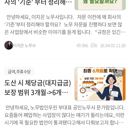
사의 '기준' 부터 정리해야
을 존중하기 위해 법률 제명 자체가 「노동절 제정에 관한 법
률」로 전면 개정되었습니다. 정식 '공휴일' 및 '대체공휴일'
하는 이유
안녕하세요, 이지은 노무사입니다. 자문 이전에 왜 회사의
편입: 법 개정을 통해 노동절이 「공휴일에 관한 법률」상 공
‘기준’부터 정리해야 할까요? 노무 자문을 진행하다 보면 많
휴일 및 「관공서의 공휴일에 관한 규정」상 관공서 공휴일로
은 사업장에서 비슷한 이야기를 듣게 됩니다. “규정은 있긴
지정되었습니다. 이에 따라 토·일요일이나 다른 ...
한데, 실제 운영이랑 맞지 않습니다.” “예전에 만들어둔 거라
이지은
노무사
396
0
26.04.01 11:20
지금 상황과는 좀 다릅니다.” 이 상태에서 자문을 시작하면
개별 질문에는 답을 드릴 수 있지만, 회사의 전체 구조 자체는
바뀌지 않아 같은 문제가 반복되는 경우가 많습니다. 따라서,
자문 이전 또는 자문과 함께 ‘규정정비 컨설팅’을 진행하는 방
급여,주휴수당
0
식을 권해드립니다. 1. 규정정비 컨설팅은 왜 필요한가요?
도산 시 체당금(대지급금)
인사노무 규정은 단순한 문서가 아니라 회사가 인사노무관리
보장 범위 3개월->6개월
를 어떻게 진행하고 있으며, 어떻게 급여를 지급하고, 어떤 기
준으로 운영되는지를 보여주는 기준 그 자체입니다. 하지만
확대
안녕하세요, 노무법인우린 부대표 공인노무사 문가람입니다.
실제 사업장에서는 다음과 같은 경우가 많습니다. 취업규칙
요즘들어 폐업하는 사업장이 많다는 얘기가 들리는데요, 이런
은 있지만 실제 근로시간 운영과 불일치 급여 항목은 늘어났는
시기에 꼭 필요한 법안이 통과됐다고해서 다뤄보고자 합니다.
데 규정은 과거 기준 연장·휴일근로, 휴게시간 ...