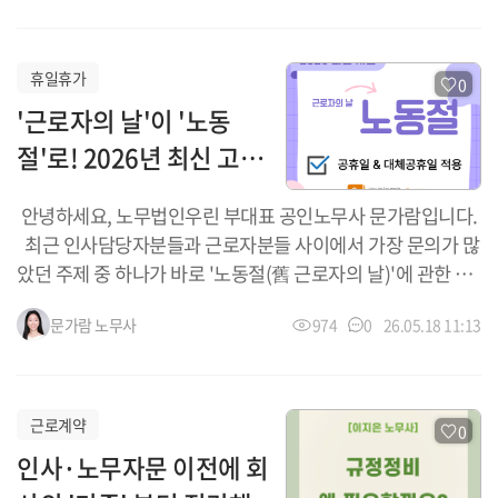
개별 질문에는 답을 드릴 수 있지만, 회사의 전체 구조 자체는
바뀌지 않아 같은 문제가 반복되는 경우가 많습니다. 따라서,
자문 이전 또는 자문과 함께 ‘규정정비 컨설팅’을 진행하는 방
휴일휴가
0
식을 권해드립니다. 1. 규정정비 컨설팅은 왜 필요한가요?
'근로자의 날'이 '노동
인사노무 규정은 단순한 문서가 아니라 회사가 인사노무관리
절'로! 2026년 최신 고용
를 어떻게 진행하고 있으며, 어떻게 급여를 지급하고, 어떤 기
준으로 운영되는지를 보여주는 기준 그 자체입니다. 하지만
노동부 지침 완벽 정리
안녕하세요, 노무법인우린 부대표 공인노무사 문가람입니다.
실제 사업장에서는 다음과 같은 경우가 많습니다. 취업규칙
최근 인사담당자분들과 근로자분들 사이에서 가장 문의가 많
은 있지만 실제 근로시간 운영과 불일치 급여 항목은 늘어났는
았던 주제 중 하나가 바로 '노동절(舊 근로자의 날)'에 관한 내
데 규정은 과거 기준 연장·휴일근로, 휴게시간 ...
용입니다. 기존의 「근로자의 날 제정에 관한 법률」이 전부
문가람
노무사
974
0
26.05.18 11:13
개정되면서 명칭이 바뀌었을 뿐만 아니라, 공휴일 및 대체공휴
일 지정 등 법적인 부분에도 큰 변화가 생겼는데요. 이에 따라
고용노동부가 2026년 5월 15일 발표한 따끈따끈한 최신 지침
을 바탕으로, 핵심 적용 기준을 일목요연하게 정리해 드리겠습
근로계약
0
니다. 1. 2026년 무엇이 바뀌었나요? (명칭 변경 및 공휴일
인사·노무자문 이전에 회
지정) '근로자의 날' ➡️ '노동절'로 변경: 노동의 가치와 존엄