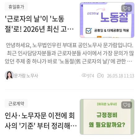
휴일휴가
0
'근로자의 날'이 '노동
절'로! 2026년 최신 고용
노동부 지침 완벽 정리
안녕하세요, 노무법인우린 부대표 공인노무사 문가람입니다.
최근 인사담당자분들과 근로자분들 사이에서 가장 문의가 많
았던 주제 중 하나가 바로 '노동절(舊 근로자의 날)'에 관한 내
용입니다. 기존의 「근로자의 날 제정에 관한 법률」이 전부
문가람
노무사
974
0
26.05.18 11:13
개정되면서 명칭이 바뀌었을 뿐만 아니라, 공휴일 및 대체공휴
일 지정 등 법적인 부분에도 큰 변화가 생겼는데요. 이에 따라
고용노동부가 2026년 5월 15일 발표한 따끈따끈한 최신 지침
을 바탕으로, 핵심 적용 기준을 일목요연하게 정리해 드리겠습
근로계약
0
니다. 1. 2026년 무엇이 바뀌었나요? (명칭 변경 및 공휴일
인사·노무자문 이전에 회
지정) '근로자의 날' ➡️ '노동절'로 변경: 노동의 가치와 존엄
사의 '기준' 부터 정리해야
을 존중하기 위해 법률 제명 자체가 「노동절 제정에 관한 법
률」로 전면 개정되었습니다. 정식 '공휴일' 및 '대체공휴일'
하는 이유