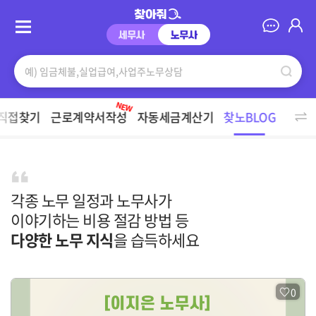
찾아줘노무사
전체
해고,권고사직
17
근로계약
14
기타
11
직장내괴롭힘
8
산업재해
5
임금체불
4
급여,주휴수당
3
임금지급방법
3
NEW
상시근로자수
2
연차휴가
2
퇴직금
2
해고 신고
2
휴업수당
2
직접찾기
근로계약서작성
자동세금계산기
찾노BLOG
4대보험
1
근로시간
1
노조
1
대지급금
1
채용내정
1
파견
1
프리랜서
1
휴일근로
1
휴일휴가
1
휴직,복직
1
찾노BLOG
비밀유지계약서(NDA)
0
건설
0
경업금지약정
0
고용승계
0
각종 노무 일정과 노무사가
근로서류 보존기간
0
근무조건 변경
0
근태
0
노동부 신고대응
0
이야기하는
비용 절감 방법 등
단체협약
0
모성보호
0
부정수급
0
사업소득(3.3%)
0
다양한 노무 지식
을 습득하세요
손해배상청구등
0
실업급여
0
야간근로
0
연차수당
0
주요 포스트
외국인 고용
0
유급,무급 휴가
0
이중취업
0
임금반환
0
0
전직,전보
0
진정/신고
0
징계
0
채용
0
취업규칙등
0