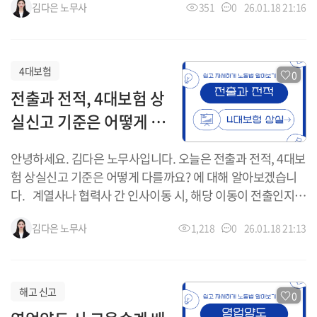
김다은
노무사
351
0
26.01.18 21:16
사업주를 대신하여 미지급금을 지급하는 제도입니다. 기존의
소액체당금 제도가 통합되어 현재는 대지급금으로 운영되고
있습니다. 대지급금의 종류 대지급금은 간이대지급금과 도
산대지급금으로 구분됩니다. 간이대지급금 회사가 도산하지
4대보험
0
않았더라도 체불 사실이 노동청 확인서나 법원 판결로 확정되
전출과 전적, 4대보험 상
면 신청 가능 도산대지급금 파산 선고 또는 사실상 도산 상태
실신고 기준은 어떻게 다
가 인정되어야 함 대지급금의 지급 대상과 대상 범위 지급
대상은 임금체불 근로자로, 퇴직자뿐 아니라 일정 요건을 충족
를까요?
안녕하세요. 김다은 노무사입니다. 오늘은 전출과 전적, 4대보
한 재직자도 포함됩니다. 지급 범위는 최종 3개월분 임금 또는
험 상실신고 기준은 어떻게 다를까요? 에 대해 알아보겠습니
휴업수당, 최종 3년분 퇴직금 중 미지급 금액입니다. 다만 신
다. 계열사나 협력사 간 인사이동 시, 해당 이동이 전출인지
청 기한이 엄격하고, 체불 금액을 확정하는 과정에서 분쟁이
전적인지에 따라 4대보험 처리 방식이 달라집니다. 이를 혼동
자주 발생하므로 ...
김다은
노무사
1,218
0
26.01.18 21:13
할 경우 상실신고 누락, 보험료 중복 부과 등 실무상 문제가 발
생할 수 있어 주의가 필요합니다. 전출이란 종전 회사와의 근
로관계를 유지한 상태에서 다른 회사에서 근무하도록 하는 인
사명령을 의미합니다. 근로계약이 종료되지 않으므로 4대보
해고 신고
0
험은 기존 회사에서 계속 유지되며 상실신고는 하지 않습니다.