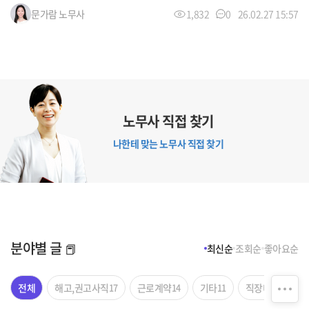
바로 '임금채권보장법 일부개정법률안'의 국회 본회의 통과
문가람
노무사
1,832
0
26.02.27 15:57
소식입니다. 기업이 도산하거나 파산했을 때, 국가가 사업주
를 대신해 임금 및 퇴직금 등을 지급하는 대지급금(구 체당금)
의 보장 범위에 정말 중요한 변화가 생겼습니다. 이번 개정안
이 어떤 내용을 담고 있는지, 언제부터 적용되는지 알기 쉽게
정리해 드리고, 한눈에 보는 비교표까지 준비했습니다. 1. 무
엇이 바뀌었나요? 이번 개정안의 핵심은 회생절차 개시나 파
노무사 직접 찾기
산선고 등(도산)의 사유로 대지급금을 신청할 때, 근로자가 보
장받을 수 있는 임금 등의 범위가 기존보다 대폭 확대되었다는
나한테 맞는 노무사 직접 찾기
점입니다. 기존에는 최종 3개월분의 임금과 휴업수당 등을 보
장했으나, 개정안은 '최종 6개월분'으로 늘려 근로자의 생계
보호를 더욱 강화했습니다. 회사가 망해도 임금·휴업수당·출
산전후휴가 급여 최종 6개...
분야별 글
📕
최신순
조회순
좋아요순
전체
해고,권고사직
17
근로계약
14
기타
11
직장내괴롭힘
8