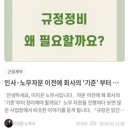
퇴사
0
휴게
0
휴일대체
0
직장내 성희롱
0
근로계약
인사·노무자문 이전에 회사의 '기준' 부터 정리해야 하는 이유
안녕하세요, 이지은 노무사입니다. 자문 이전에 왜 회사의
‘기준’부터 정리해야 할까요? 노무 자문을 진행하다 보면 많
은 사업장에서 비슷한 이야기를 듣게 됩니다. “규정은 있긴
한데, 실제 운영이랑 맞지 않습니다.” “예전에 만들어둔 거라
이지은
노무사
396
0
26.04.01 11:20
지금 상황과는 좀 다릅니다.” 이 상태에서 자문을 시작하면