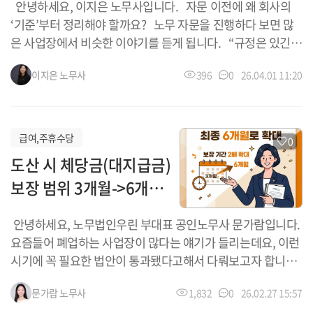
안녕하세요, 이지은 노무사입니다. 자문 이전에 왜 회사의
편입: 법 개정을 통해 노동절이 「공휴일에 관한 법률」상 공
‘기준’부터 정리해야 할까요? 노무 자문을 진행하다 보면 많
휴일 및 「관공서의 공휴일에 관한 규정」상 관공서 공휴일로
은 사업장에서 비슷한 이야기를 듣게 됩니다. “규정은 있긴
지정되었습니다. 이에 따라 토·일요일이나 다른 ...
한데, 실제 운영이랑 맞지 않습니다.” “예전에 만들어둔 거라
이지은
노무사
396
0
26.04.01 11:20
지금 상황과는 좀 다릅니다.” 이 상태에서 자문을 시작하면
개별 질문에는 답을 드릴 수 있지만, 회사의 전체 구조 자체는
바뀌지 않아 같은 문제가 반복되는 경우가 많습니다. 따라서,
자문 이전 또는 자문과 함께 ‘규정정비 컨설팅’을 진행하는 방
급여,주휴수당
0
식을 권해드립니다. 1. 규정정비 컨설팅은 왜 필요한가요?
도산 시 체당금(대지급금)
인사노무 규정은 단순한 문서가 아니라 회사가 인사노무관리
보장 범위 3개월->6개월
를 어떻게 진행하고 있으며, 어떻게 급여를 지급하고, 어떤 기
준으로 운영되는지를 보여주는 기준 그 자체입니다. 하지만
확대
안녕하세요, 노무법인우린 부대표 공인노무사 문가람입니다.
실제 사업장에서는 다음과 같은 경우가 많습니다. 취업규칙
요즘들어 폐업하는 사업장이 많다는 얘기가 들리는데요, 이런
은 있지만 실제 근로시간 운영과 불일치 급여 항목은 늘어났는
시기에 꼭 필요한 법안이 통과됐다고해서 다뤄보고자 합니다.
데 규정은 과거 기준 연장·휴일근로, 휴게시간 ...
바로 '임금채권보장법 일부개정법률안'의 국회 본회의 통과
문가람
노무사
1,832
0
26.02.27 15:57
소식입니다. 기업이 도산하거나 파산했을 때, 국가가 사업주