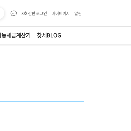
3초 간편 로그인
마이페이지
알림
자동세금계산기
찾세BLOG
자동세금계산기
찾세BLOG
양도세
성원
증여세
부가세
공급가액
종합소득세
4대보험