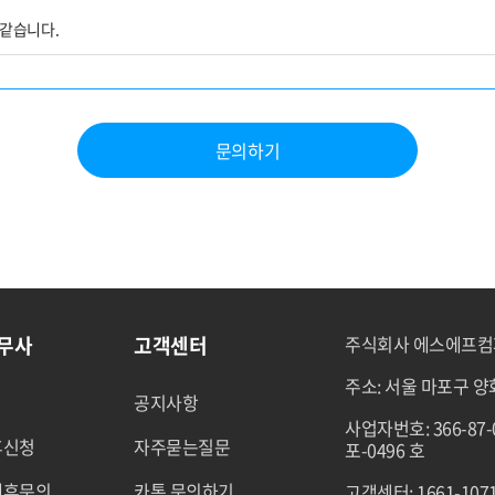
같습니다.
문의하기
 행사방법
그 거부 에 관한 사항
실명, 주민등록번호 등의 사항으로 회원 개인을 식별할 수 있는 정보(당해 정보만으
노무사
고객센터
주식회사 에스에프
것을 포함)를 말합니다. 회사가 수집한 개인정보는 다음의 목적을 위해 활용됩니다.
주소: 서울 마포구 양화
공지사항
사업자번호: 366-87
등 서비스 제공에 관한 계약 이행을 위하여 활용됩니다.
휴신청
자주묻는질문
포-0496 호
제휴문의
카톡 문의하기
고객센터: 1661-107