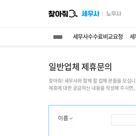
찾아줘세무사
세무사수수료비교요청
세
세무사수수료비교요청
세무상담
일반업체 제휴문의
전체
실시간상담
(
찾아줘! 세무사와 함께 할 업체 분들을 모십니
기장 (매월관리)
채팅상담
제휴에 대한 궁금하신 내용을 작성해 주시면,
부가세신고
전화방문상담
종합소득세신고
세무 Q&A
이름
무료법인설립
양도소득세신고