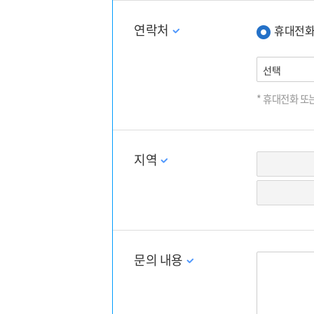
증여세
연락처
휴대전
법인세신고
선택
상속세
* 휴대전화 또
기타
지역
문의 내용