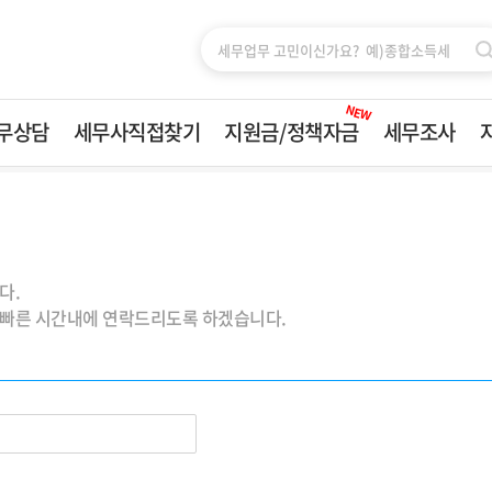
NEW
무상담
세무사직접찾기
지원금/정책자금
세무조사
세무사직접찾기
지원금/정책자금
세무조사
전국지역
소개
 24시간 )
다.
기장
드림팀 구
 빠른 시간내에 연락드리도록 하겠습니다.
종합소득세
수행이력
부가가치세
업무분야
양도세
상담신청
증여세