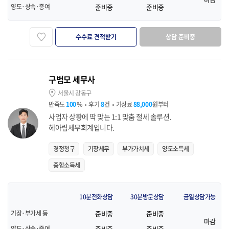
양도·상속·증여
준비중
준비중
수수료 견적받기
상담 준비중
즐겨찾기
구범모 세무사
서울시 강동구
만족도
100
%
후기
8
건
기장료
88,000
원부터
사업자 상황에 딱 맞는 1:1 맞춤 절세 솔루션.
헤아림세무회계입니다.
경정청구
기장세무
부가가치세
양도소득세
종합소득세
10분전화상담
30분방문상담
금일상담가능
기장·부가세 등
준비중
준비중
마감
양도·상속·증여
준비중
준비중