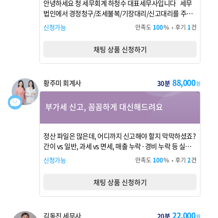
안녕하세요 청 세무회계 하청수 대표세무사입니다 세무
법인에서 경정청구/조세불복/기장대리/신고대리를 주로
하였습니다 수행한 이력은 다음과 같고 환급액도 증명 가
신청가능
만족도
100
%
후기
1
건
능합니다. 플*스tv 부가가치세 경정청구(환급액 약 9.4억
원) 프리미엄 고시원 부가가치세 경정청구(환급액 약 5천
채팅 상품 신청하기
만원) 무역회사 간주취득세 경정청구(환급액 약 6천만원)
유명유튜버 종합소득세 경...
88,000
황주미 회계사
30분
원
부가세 신고, 꼼꼼하게 대신해드려요
정산 파일은 많은데, 어디까지 신고해야 할지 막막하셨죠?
간이 vs 일반, 과세 vs 면세, 매출 누락·경비 누락 등 실수
하기 쉬운 포인트들을 세무사·회계사가 직접 검토하고 깔
신청가능
만족도
100
%
후기
2
건
끔하게 부가세 신고까지 마무리해드립니다. 스마트스토
어, 음식점, 병원 등 업종별 특성도 반영해 처리 가능해요.
채팅 상품 신청하기
지금 채팅으로 필요한 서류와 상황만 알려주세요! 신고 결
과가 궁금해도, ...
22,000
김동진 세무사
20분
원