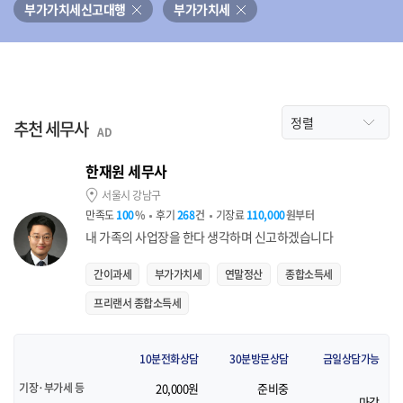
부가가치세신고대행
부가가치세
추천 세무사
AD
한재원 세무사
서울시 강남구
만족도
100
%
후기
268
건
기장료
110,000
원부터
내 가족의 사업장을 한다 생각하며 신고하겠습니다
간이과세
부가가치세
연말정산
종합소득세
프리랜서 종합소득세
10분전화상담
30분방문상담
금일상담가능
기장·부가세 등
20,000원
준비중
마감