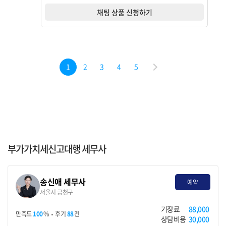
상으로 예상되거나, 간이과세가 배제되는 업종 또는 지역
채팅 상품 신청하기
에서 사업을 하고자 하는 경우에는 일반과세자로 등록하
여야 합니다. 간이과세자 ...
1
2
3
4
5
부가가치세신고대행 세무사
송신애 세무사
예약
서울시 금천구
기장료
88,000
만족도
100
%
후기
88
건
상담비용
30,000