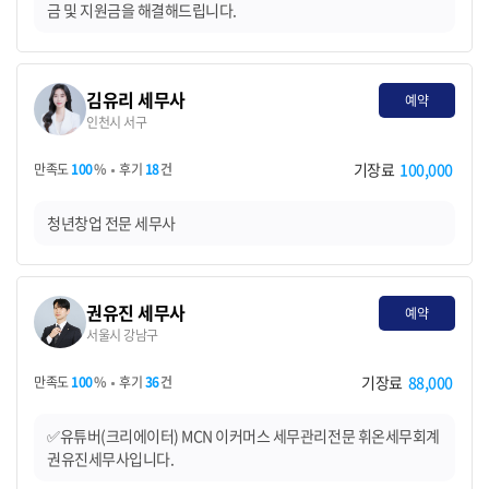
금 및 지원금을 해결해드립니다.
김유리 세무사
예약
인천시 서구
기장료
100,000
만족도
100
%
후기
18
건
청년창업 전문 세무사
권유진 세무사
예약
서울시 강남구
기장료
88,000
만족도
100
%
후기
36
건
✅유튜버(크리에이터) MCN 이커머스 세무관리전문 휘온세무회계
권유진세무사입니다.