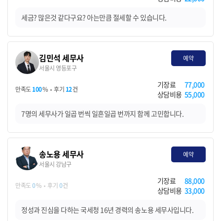
세금? 많은것 같다구요? 아는만큼 절세할 수 있습니다.
김민석 세무사
예약
서울시 영등포구
기장료
77,000
만족도
100
%
후기
12
건
상담비용
55,000
7명의 세무사가 일곱 번씩 일흔일곱 번까지 함께 고민합니다.
송노용 세무사
예약
서울시 강남구
기장료
88,000
만족도
0
%
후기
0
건
상담비용
33,000
정성과 진심을 다하는 국세청 16년 경력의 송노용 세무사입니다.