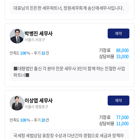
대표님의 든든한 세무파트너, 정원세무회계 송신애세무사입니다.
박병진 세무사
예약
서울시 서초구
기장료
88,000
만족도
100
%
후기
32
건
상담비용
33,000
■대형법인 출신 각 분야 전문 세무사 3인이 함께 하는 친절한 사업
파트너■
이상엽 세무사
예약
서울시 영등포구
기장료
77,000
만족도
100
%
후기
20
건
상담비용
11,000
국세청 세법상담 표창장 수상과 다년간의 경험으로 세금과 정책자