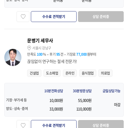
수수료 견적받기
상담 준비중
즐겨찾기
문병기 세무사
서울시 강남구
만족도
100
%
후기
95
건
기장료
77,000
원부터
끊임없이 연구하는 절세 전문가!
건설업
도소매업
온라인
음식점업
의료업
10분전화상담
30분방문상담
금일상담가능
기장·부가세 등
10,000원
55,000원
마감
양도·상속·증여
33,000원
110,000원
수수료 견적받기
상담 준비중