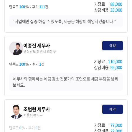
기장료
88,000
만족도
100
%
후기
111
건
상담비용
33,000
“사업에만 집중 하실 수 있도록, 세금은 해랑이 책임지겠습니다.”
이종진 세무사
예약
경상남도 창원시 의창구
기장료
110,000
만족도
100
%
후기
1
건
상담비용
55,000
세무사와 함께하는 세금 감소 전문가의 조언으로 세금 부담을 낮춰
보세요.
조범현 세무사
예약
서울시 송파구
기장료
77,000
만족도
0
%
후기
0
건
상담비용
22,000