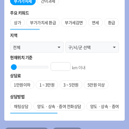
부가가치세
간이과세
주요 키워드
상가
부가가치세 환급
부가세감면
면세
환급
부
지역
현재위치 기준
km 이내
상담료
1만원이하
1 ~ 3만원
3 ~ 5만원
5만원 이상
상담방법
채팅상담
양도ㆍ상속ㆍ증여 전화상담
양도ㆍ상속ㆍ증여 방문