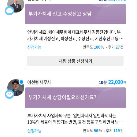
부가가치세 신고 수정신고 상담
안녕하세요. 케이세무회계 대표세무사 김동진입니다. 부
가가치세 예정신고, 확정신고, 수정신고, 기한후신고 등 부
가가치세 전반에 대한 상담을 진행합니다. 매출과 매입 자
신청가능
만족도
100
%
후기
27
건
료 검토, 신고 대상 여부, 공제 가능 항목, 신고 누락 여부,
수정신고 필요성 등 실제 신고 전후에 필요한 내용을 상담
채팅 상품 신청하기
해드립니다. 구체적인 신고대행, 세액계산, 자료검토는 별
도 비용이 발생할 ...
22,000
이선형 세무사
10분
원
부가가치세 상담이필요하신가요?
부가가치세 사업자의 구분 일반과세자 일반과세자는
10%의 세율이 적용되는 반면, 물건 등을 구입하면서 받은
매입세금계산서상의 세액을 전액 공제 받을 수 있고 세금
신청가능
만족도
96
%
후기
119
건
계산서를 발급할 수 있습니다. 연간 매출액이 8천만원 이