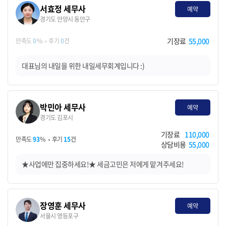
서효정 세무사
예약
경기도 안양시 동안구
기장료
55,000
만족도
0
%
후기
0
건
대표님의 내일을 위한 내일세무회계입니다 :)
박민아 세무사
예약
경기도 김포시
기장료
110,000
만족도
93
%
후기
15
건
상담비용
55,000
★사업에만 집중하세요!★ 세금고민은 저에게 맡겨주세요!
장영훈 세무사
예약
서울시 영등포구