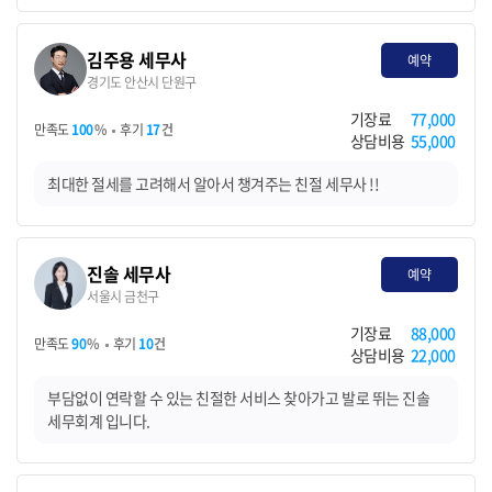
김주용 세무사
예약
경기도 안산시 단원구
기장료
77,000
만족도
100
%
후기
17
건
상담비용
55,000
최대한 절세를 고려해서 알아서 챙겨주는 친절 세무사 !!
진솔 세무사
예약
서울시 금천구
기장료
88,000
만족도
90
%
후기
10
건
상담비용
22,000
부담없이 연락할 수 있는 친절한 서비스 찾아가고 발로 뛰는 진솔
세무회계 입니다.