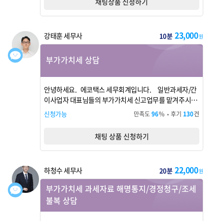
채팅상품 신청하기
23,000
강태훈 세무사
10분
원
부가가치세 상담
안녕하세요. 에코택스 세무회계입니다. 일반과세자/간
이사업자 대표님들의 부가가치세 신고업무를 맡겨주시면
세금을 줄여드리겠습니다. 감사합니다.
신청가능
만족도
96
%
후기
130
건
채팅 상품 신청하기
22,000
하청수 세무사
20분
원
부가가치세 과세자료 해명통지/경정청구/조세
불복 상담