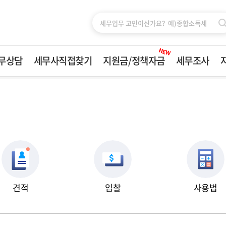
NEW
무상담
세무사직접찾기
지원금/정책자금
세무조사
세무사직접찾기
지원금/정책자금
세무조사
전국지역
소개
 24시간 )
기장
드림팀 구
종합소득세
수행이력
부가가치세
업무분야
견적
입찰
사용법
양도세
상담신청
증여세