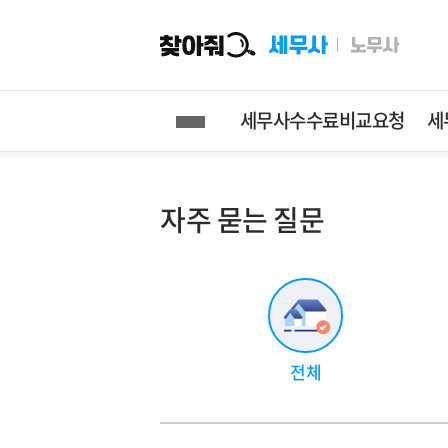
찾아줘세무사
세무사수수료비교요청
세
세무사수수료비교요청
세무상담
자주 묻는 질문
전체
실시간상담
(
기장 (매월관리)
채팅상담
부가세신고
전화방문상담
종합소득세신고
세무 Q&A
전체
무료법인설립
양도소득세신고