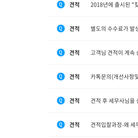
견적
2018년에 출시된 
Q
증여세
법인세신고
견적
별도의 수수료가 발
Q
상속세
기타
견적
고객님 견적이 계속
Q
견적
카톡문의(개선사항및
Q
견적
견적 후 세무사님을 
Q
견적
견적입찰과정-왜 세
Q