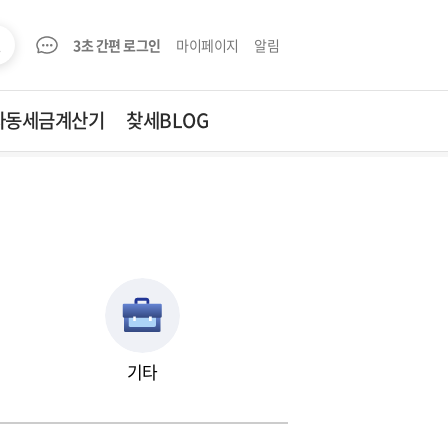
3초 간편 로그인
마이페이지
알림
자동세금계산기
찾세BLOG
자동세금계산기
찾세BLOG
양도세
성원
증여세
부가세
공급가액
기타
종합소득세
4대보험